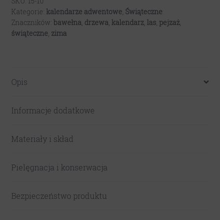
zima
SKU:
15-10
Kategorie:
kalendarze adwentowe
,
Świąteczne
V2
Znaczników:
bawełna
,
drzewa
,
kalendarz
,
las
,
pejzaż
,
świąteczne
,
zima
Opis
Informacje dodatkowe
Materiały i skład
Pielęgnacja i konserwacja
Bezpieczeństwo produktu