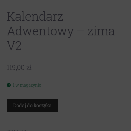
Kalendarz
Adwentowy – zima
V2
119,00
zł
1 w magazynie
ilość
Dodaj do koszyka
Kalendarz
Adwentowy
-