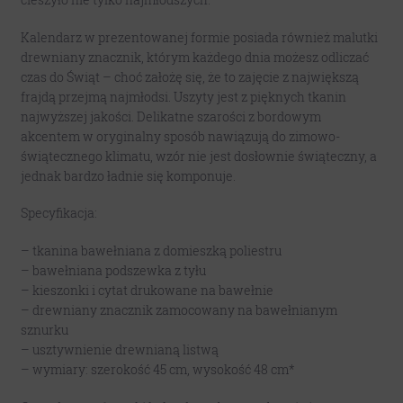
Kalendarz w prezentowanej formie posiada również malutki
drewniany znacznik, którym każdego dnia możesz odliczać
czas do Świąt – choć założę się, że to zajęcie z największą
frajdą przejmą najmłodsi. Uszyty jest z pięknych tkanin
najwyższej jakości. Delikatne szarości z bordowym
akcentem w oryginalny sposób nawiązują do zimowo-
świątecznego klimatu, wzór nie jest dosłownie świąteczny, a
jednak bardzo ładnie się komponuje.
Specyfikacja:
– tkanina bawełniana z domieszką poliestru
– bawełniana podszewka z tyłu
– kieszonki i cytat drukowane na bawełnie
– drewniany znacznik zamocowany na bawełnianym
sznurku
– usztywnienie drewnianą listwą
– wymiary: szerokość 45 cm, wysokość 48 cm*