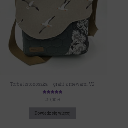
Torba listonoszka – grafit z mewami V2
Oceniono
219,00
zł
5.00
na 5
Dowiedz się więcej