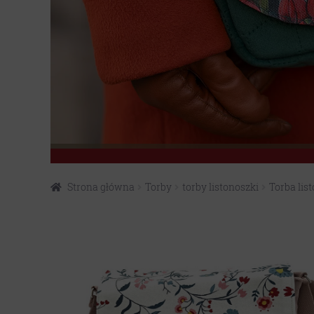
Strona główna
Torby
torby listonoszki
Torba lis
Przejdź
Przejdź
do
do
nawigacji
treści