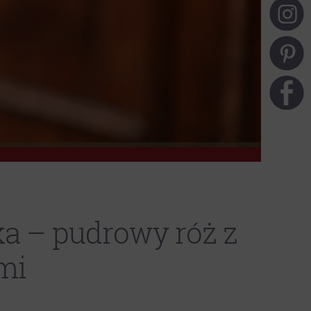
ka – pudrowy róż z
mi