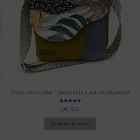
Torba listonoszka – musztarda z szarym pejzażem
Oceniono
245,00
zł
5.00
na 5
Dowiedz się więcej