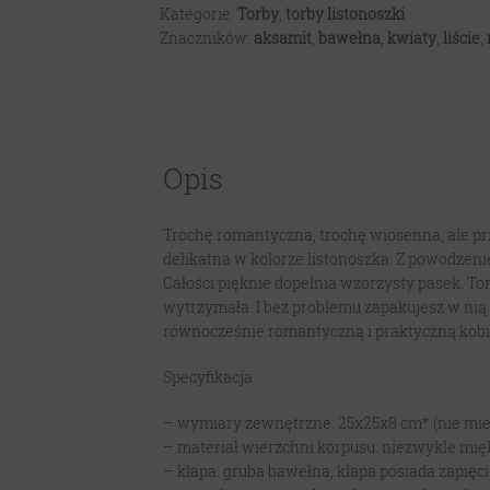
Kategorie:
Torby
,
torby listonoszki
Znaczników:
aksamit
,
bawełna
,
kwiaty
,
liście
,
Opis
Trochę romantyczna, trochę wiosenna, ale pr
delikatna w kolorze listonoszka. Z powodze
Całości pięknie dopełnia wzorzysty pasek. To
wytrzymała. I bez problemu zapakujesz w nią
równocześnie romantyczną i praktyczną kobi
Specyfikacja:
– wymiary zewnętrzne: 25x25x8 cm* (nie mie
– materiał wierzchni korpusu: niezwykle mi
– klapa: gruba bawełna, klapa posiada zapię