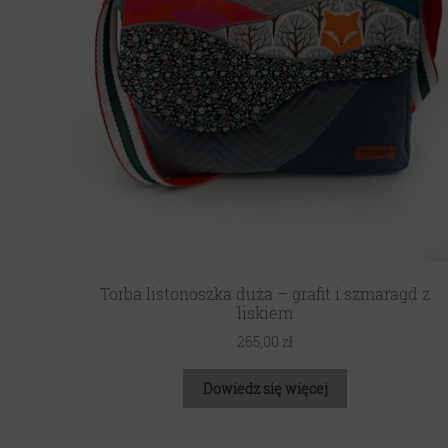
Torba listonoszka duża – grafit i szmaragd z
liskiem
265,00
zł
Dowiedz się więcej