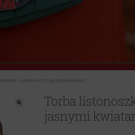
tonoszka – pudrowy róż z jasnymi kwiatami
Torba listonosz
jasnymi kwiata