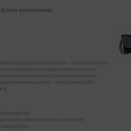
róż
,
torba
,
torba listonoszka
zede wszystkim niezwykle kobieca – taka właśnie jest ta
niem doda wdzięku nawet najprostszym stylizacjom.
rba jest niezwykle wygodna, praktyczna, pojemna i
 najpotrzebniejsze gadżety – w końcu możesz być
etą.
ści formatu A4)
ękki w dotyku pikowany aksamit syntetyczny
cie magnetyczne