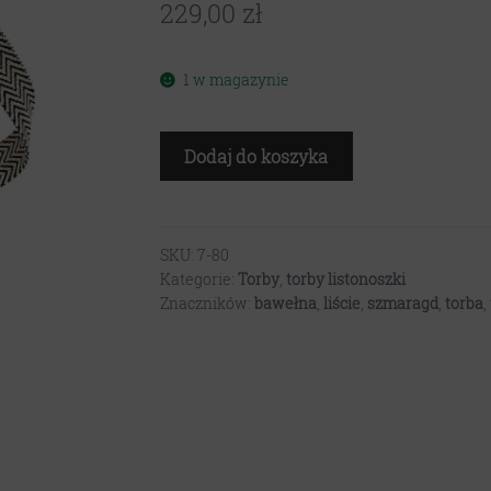
229,00
zł
1 w magazynie
ilość
Dodaj do koszyka
Torba
listonoszka
–
róż
SKU:
7-80
Kategorie:
Torby
,
torby listonoszki
z
Znaczników:
bawełna
,
liście
,
szmaragd
,
torba
,
niebieskimi
liśćmi
V2