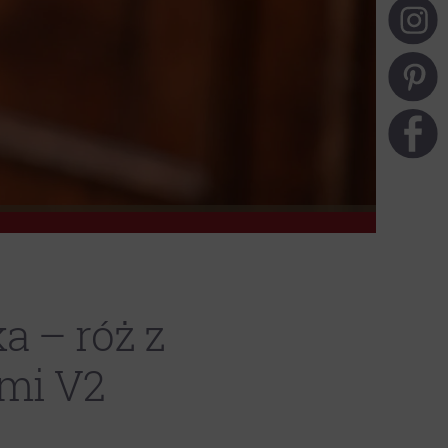
a – róż z
ćmi V2