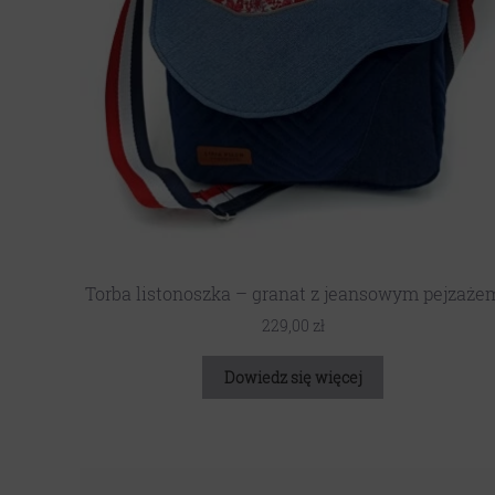
Torba listonoszka – granat z jeansowym pejzaże
229,00
zł
Dowiedz się więcej