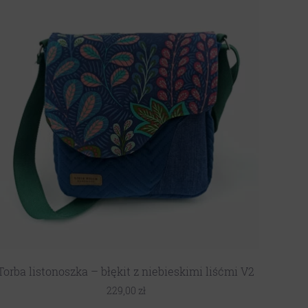
Torba listonoszka – błękit z niebieskimi liśćmi V2
229,00
zł