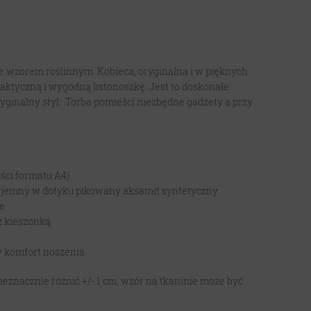
ze wzorem roślinnym. Kobieca, oryginalna i w pięknych
ktyczną i wygodną listonoszkę. Jest to doskonałe
ryginalny styl. Torba pomieści niezbędne gadżety a przy
ści formatu A4)
zyjemny w dotyku pikowany aksamit syntetyczny
ne
z kieszonką
y komfort noszenia
eznacznie różnić +/- 1 cm, wzór na tkaninie może być