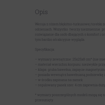
Opis
Wersja z różem błękitno-turkusowej torebki 
odcieniach. Wszystko tworzy niezmiennie pra
rozwiązanie dla osób dbających o komfort i o
tym bardzo atrakcyjnie wygląda.
Specyfikacja:
– wymiary zewnętrzne: 25x25x8 cm* (nie mie
– materiał wierzchni korpusu: niezwykle pr
– klapa: gruba bawełna, zapięcie magnetycz
– posiada wewnątrz bawełnianą podszewkę 
– w środku zapinana na zamek
– regulowany pasek szer. 4 cm zapewnia duż
* wymiary poszczególnych modeli mogą się ni
przesunięty.