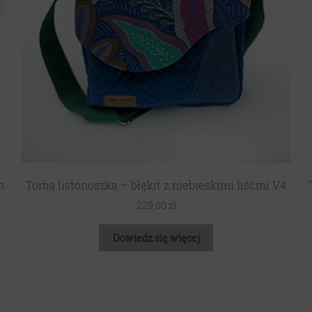
m
Torba listonoszka – błękit z niebieskimi liśćmi V4
229,00
zł
Dowiedz się więcej