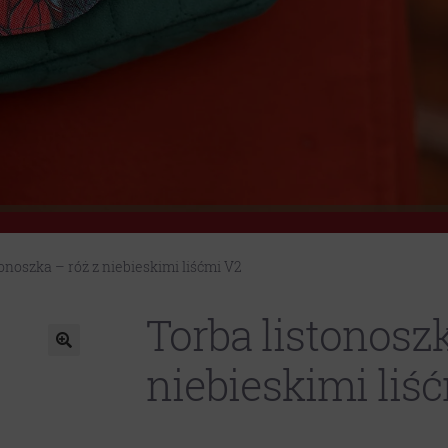
tonoszka – róż z niebieskimi liśćmi V2
Torba listonoszk
niebieskimi liś