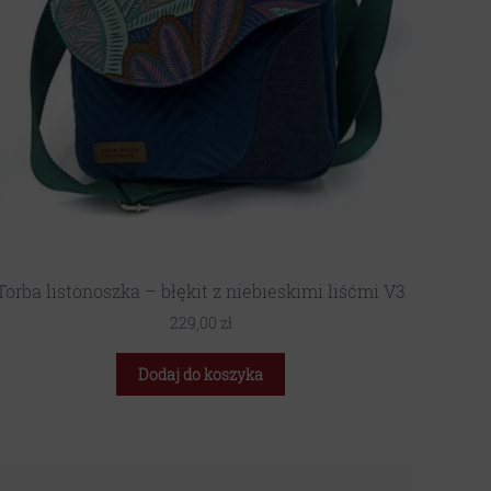
Torba listonoszka – błękit z niebieskimi liśćmi V3
229,00
zł
Dodaj do koszyka