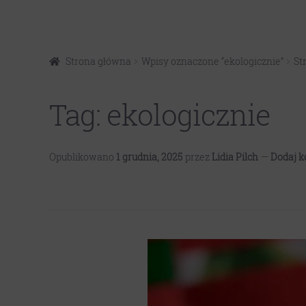
Przejdź
Przejdź
Strona główna
Wpisy oznaczone “ekologicznie”
St
do
do
nawigacji
treści
Tag:
ekologicznie
Opublikowano
1 grudnia, 2025
przez
Lidia Pilch
—
Dodaj 