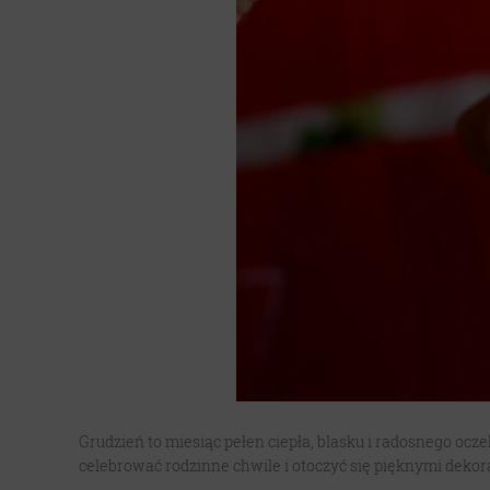
Grudzień to miesiąc pełen ciepła, blasku i radosnego oc
celebrować rodzinne chwile i otoczyć się pięknymi deko