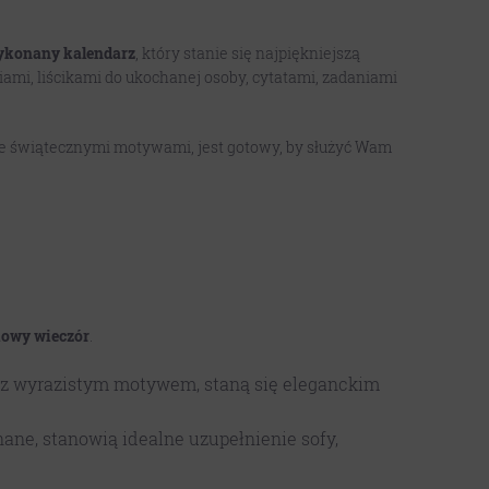
ykonany kalendarz
, który stanie się najpiękniejszą
ami, liścikami do ukochanej osoby, cytatami, zadaniami
, ze świątecznymi motywami, jest gotowy, by służyć Wam
iowy wieczór
.
acz wyrazistym motywem, staną się eleganckim
ane, stanowią idealne uzupełnienie sofy,