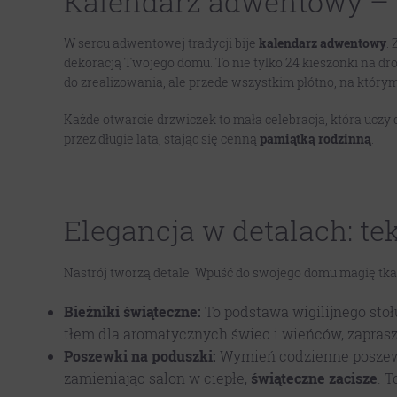
Kalendarz adwentowy – n
W sercu adwentowej tradycji bije
kalendarz adwentowy
.
dekoracją Twojego domu. To nie tylko 24 kieszonki na dr
do zrealizowania, ale przede wszystkim płótno, na który
Każde otwarcie drzwiczek to mała celebracja, która uczy
przez długie lata, stając się cenną
pamiątką rodzinną
.
Elegancja w detalach: te
Nastrój tworzą detale. Wpuść do swojego domu magię tkan
Bieżniki świąteczne:
To podstawa wigilijnego sto
tłem dla aromatycznych świec i wieńców, zaprasz
Poszewki na poduszki:
Wymień codzienne poszewki
zamieniając salon w ciepłe,
świąteczne zacisze
. 