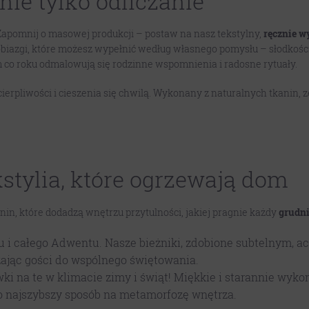
ie tylko odliczanie
 Zapomnij o masowej produkcji – postaw na nasz tekstylny,
ręcznie w
obiazgi, które możesz wypełnić według własnego pomysłu – słodkości
m co roku odmalowują się rodzinne wspomnienia i radosne rytuały.
 cierpliwości i cieszenia się chwilą. Wykonany z naturalnych tkanin
kstylia, które ogrzewają dom
in, które dodadzą wnętrzu przytulności, jakiej pragnie każdy
grudn
łu i całego Adwentu. Nasze bieżniki, zdobione subtelnym, 
ając gości do wspólnego świętowania.
 na te w klimacie zimy i świąt! Miękkie i starannie wykon
To najszybszy sposób na metamorfozę wnętrza.