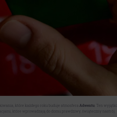
zekiwania, które każdego roku buduje atmosfera
Adwentu
. Ten wyjątk
racjami, które wprowadzają do domu prawdziwy, świąteczny nastrój.