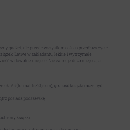
yczny gadżet, ale przede wszystkim coś, co przedłuży życie
książek. Łatwe w zakładaniu, lekkie i wytrzymałe –
wieść w dowolne miejsce. Nie zajmuje dużo miejsca, a
ok. A5 (format 15×21,5 cm), grubość książki może być
nątrz posiada podszewkę
 ochrony książki
niedostępnym na stronie, napisz do mnie na