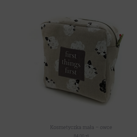
Kosmetyczka mała – owce
84,00
zł