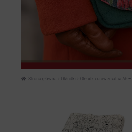
Strona główna
Okładki
Okładka uniwersalna A5 – 
Przejdź
Przejdź
do
do
nawigacji
treści