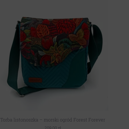
Torba listonoszka – morski ogród Forest Forever
209,00
zł