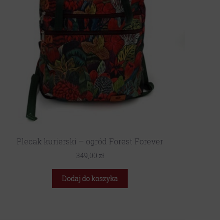
Plecak kurierski – ogród Forest Forever
349,00
zł
Dodaj do koszyka