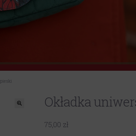
pieski
Okładka uniwers
75,00
zł