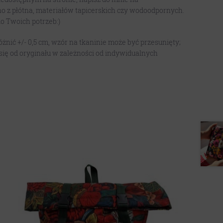
o z płótna, materiałów tapicerskich czy wodoodpornych.
o Twoich potrzeb:)
nić +/- 0,5 cm, wzór na tkaninie może być przesunięty;
się od oryginału w zależności od indywidualnych