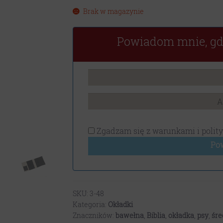
Brak w magazynie
Powiadom mnie, gd
Zgadzam się z
warunkami i polit
Po
SKU:
3-48
Kategoria:
Okładki
Znaczników:
bawełna
,
Biblia
,
okładka
,
psy
,
śre