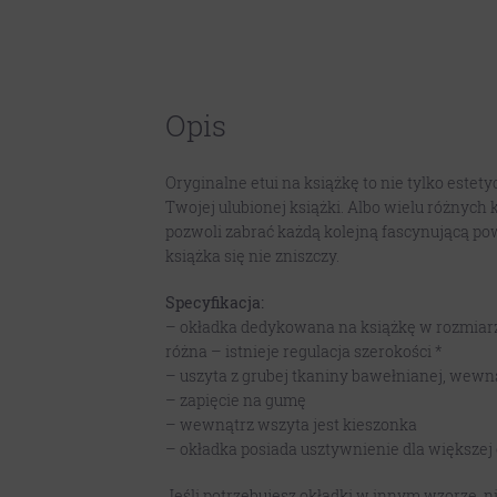
Opis
Oryginalne etui na książkę to nie tylko estet
Twojej ulubionej książki. Albo wielu różnych 
pozwoli zabrać każdą kolejną fascynującą po
książka się nie zniszczy.
Specyfikacja:
– okładka dedykowana na książkę w rozmiarze 
różna – istnieje regulacja szerokości *
– uszyta z grubej tkaniny bawełnianej, wew
– zapięcie na gumę
– wewnątrz wszyta jest kieszonka
– okładka posiada usztywnienie dla większej
Jeśli potrzebujesz okładki w innym wzorze, 