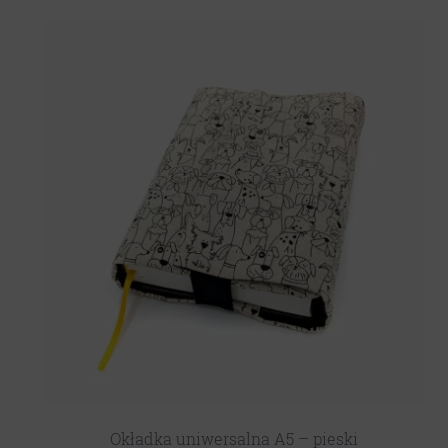
Okładka uniwersalna A5 – pieski