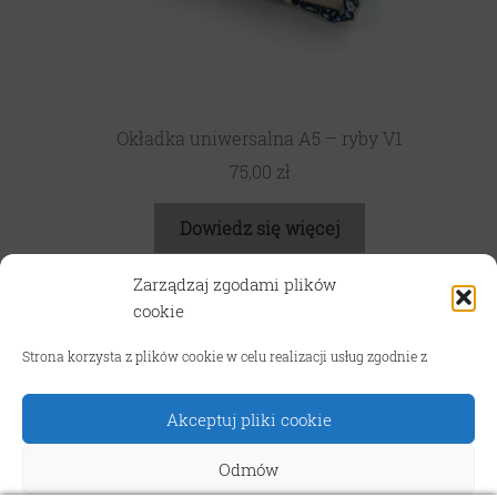
Okładka uniwersalna A5 – ryby V1
75,00
zł
Dowiedz się więcej
Zarządzaj zgodami plików
cookie
Strona korzysta z plików cookie w celu realizacji usług zgodnie z
TRYB WAKACYJNY! W związku z wyjazdami oraz sezonem
1
2
urlopowym realizacja zamówień w sklepie internetowym jest
wysłużona nawet do 10 dni roboczych. Za utrudnienia
Akceptuj pliki cookie
przepraszamy!
Odrzuć
Odmów
© podarunek.art 2026