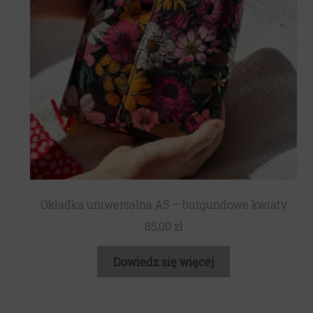
Okładka uniwersalna A5 – burgundowe kwiaty
85,00
zł
Dowiedz się więcej