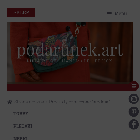
SKLEP
Menu
O mnie
Home
Sklep
Portfolio
Eko
Przejdź
Przejdź
Strona główna
Produkty oznaczone “średnia”
do
do
Kontakt
nawigacji
treści
TORBY
Moje konto
PLECAKI
NERKI