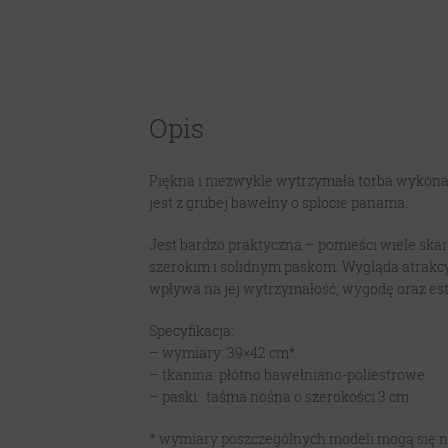
Opis
Piękna i niezwykle wytrzymała torba wykona
jest z grubej bawełny o splocie panama.
Jest bardzo praktyczna – pomieści wiele skar
szerokim i solidnym paskom. Wygląda atrakc
wpływa na jej wytrzymałość, wygodę oraz este
Specyfikacja:
– wymiary: 39×42 cm*
– tkanina: płótno bawełniano-poliestrowe
– paski: taśma nośna o szerokości 3 cm
* wymiary poszczególnych modeli mogą się ni