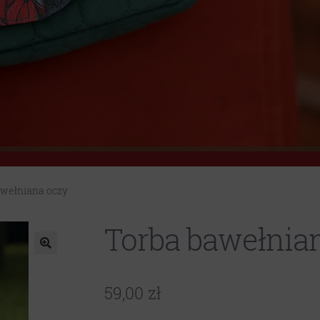
awełniana oczy
Torba bawełnia
59,00
zł