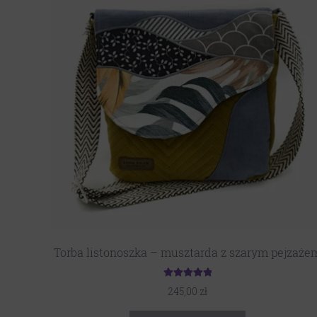
Torba listonoszka – musztarda z szarym pejzaże
Oceniono
245,00
zł
5.00
na 5