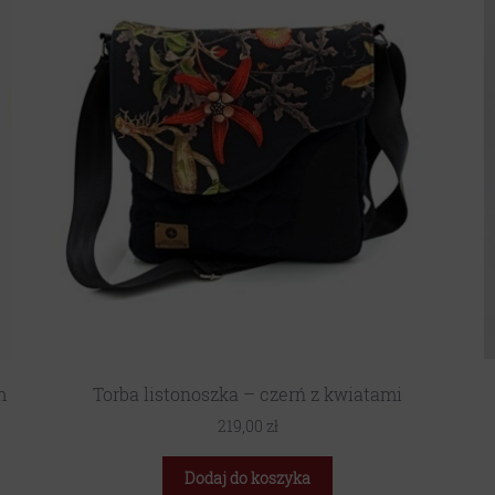
m
Torba listonoszka – czerń z kwiatami
219,00
zł
Dodaj do koszyka