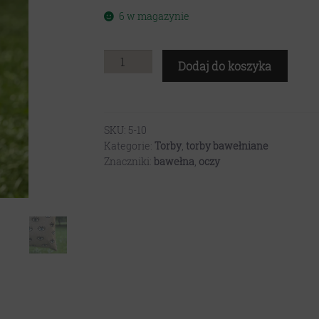
6 w magazynie
ilość
Dodaj do koszyka
Torba
bawełniana
oczy
SKU:
5-10
Kategorie:
Torby
,
torby bawełniane
Znaczniki:
bawełna
,
oczy