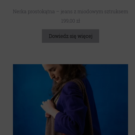
Nerka prostokątna – jeans z miodowym sztruksem
199,00
zł
Dowiedz się więcej