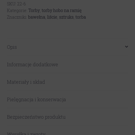
-
SKU:
22-6
Kategorie:
Torby
,
torby hobo na ramię
grafitowy
Znaczniki:
bawełna
,
liście
,
sztruks
,
torba
sztruks
Opis
Informacje dodatkowe
Materiały i skład
Pielęgnacja i konserwacja
Bezpieczeństwo produktu
Wysyłka i zwroty