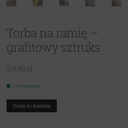
Torba na ramię –
grafitowy sztruks
219,00
zł
1 w magazynie
ilość
Dodaj do koszyka
Torba
na
ramię