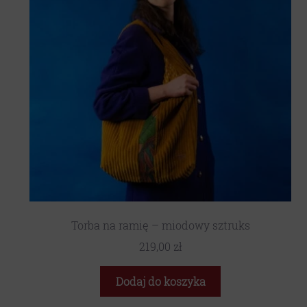
Torba na ramię – miodowy sztruks
219,00
zł
Dodaj do koszyka