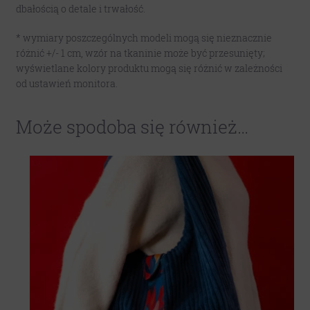
dbałością o detale i trwałość.
* wymiary poszczególnych modeli mogą się nieznacznie
różnić +/- 1 cm, wzór na tkaninie może być przesunięty;
wyświetlane kolory produktu mogą się różnić w zależności
od ustawień monitora.
Może spodoba się również…