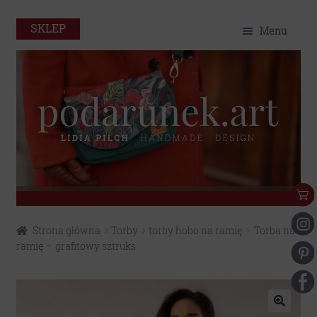
SKLEP
Menu
O mnie
Home
Sklep
Portfolio
Eko
Przejdź
Przejdź
Strona główna
Torby
torby hobo na ramię
Torba na
do
do
Kontakt
ramię – grafitowy sztruks
nawigacji
treści
Moje konto