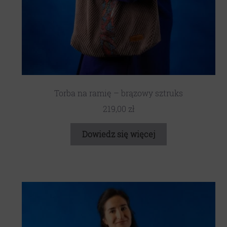
Torba na ramię – brązowy sztruks
219,00
zł
Dowiedz się więcej