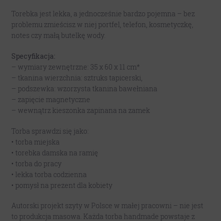
Torebka jest lekka, a jednocześnie bardzo pojemna – bez
problemu zmieścisz w niej portfel, telefon, kosmetyczkę,
notes czy małą butelkę wody.
Specyfikacja:
– wymiary zewnętrzne: 35 x 60 x 11 cm*
– tkanina wierzchnia: sztruks tapicerski,
– podszewka: wzorzysta tkanina bawełniana
– zapięcie magnetyczne
– wewnątrz kieszonka zapinana na zamek
Torba sprawdzi się jako:
• torba miejska
• torebka damska na ramię
• torba do pracy
• lekka torba codzienna
• pomysł na prezent dla kobiety
Autorski projekt szyty w Polsce w małej pracowni – nie jest
to produkcja masowa. Każda torba handmade powstaje z