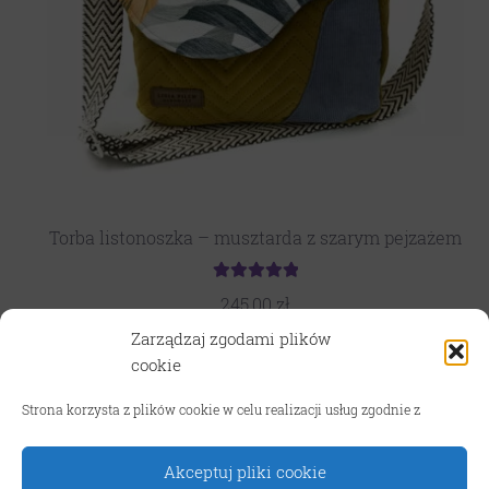
Torba listonoszka – musztarda z szarym pejzażem
Oceniono
245,00
zł
5.00
na 5
Zarządzaj zgodami plików
Dowiedz się więcej
cookie
Strona korzysta z plików cookie w celu realizacji usług zgodnie z
TRYB WAKACYJNY! W związku z wyjazdami oraz sezonem
urlopowym realizacja zamówień w sklepie internetowym jest
wysłużona nawet do 10 dni roboczych. Za utrudnienia
Akceptuj pliki cookie