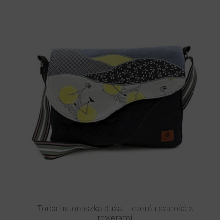
Torba listonoszka duża – czerń i szarość z
rowerami