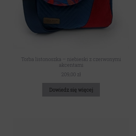
Torba listonoszka – niebieski z czerwonymi
akcentami
209,00
zł
Dowiedz się więcej