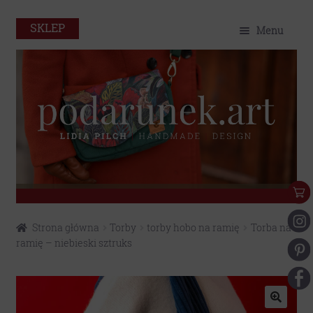
SKLEP
Menu
O mnie
Home
Sklep
Portfolio
Eko
Przejdź
Przejdź
Strona główna
Torby
torby hobo na ramię
Torba na
do
do
Kontakt
ramię – niebieski sztruks
nawigacji
treści
Moje konto