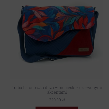
Torba listonoszka duża – niebieski z czerwonymi
akcentami
229,00
zł