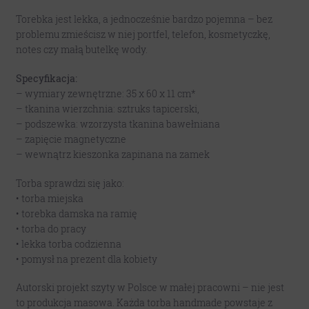
Torebka jest lekka, a jednocześnie bardzo pojemna – bez
problemu zmieścisz w niej portfel, telefon, kosmetyczkę,
notes czy małą butelkę wody.
Specyfikacja:
– wymiary zewnętrzne: 35 x 60 x 11 cm*
– tkanina wierzchnia: sztruks tapicerski,
– podszewka: wzorzysta tkanina bawełniana
– zapięcie magnetyczne
– wewnątrz kieszonka zapinana na zamek
Torba sprawdzi się jako:
• torba miejska
• torebka damska na ramię
• torba do pracy
• lekka torba codzienna
• pomysł na prezent dla kobiety
Autorski projekt szyty w Polsce w małej pracowni – nie jest
to produkcja masowa. Każda torba handmade powstaje z