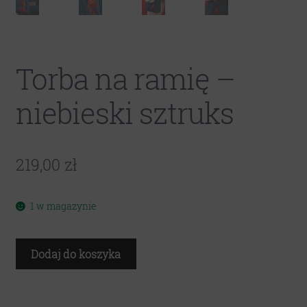
Torba na ramię –
niebieski sztruks
219,00
zł
1 w magazynie
ilość
Dodaj do koszyka
Torba
na
ramię