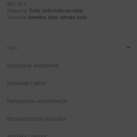
-
SKU:
22-2
Kategorie:
Torby
,
torby hobo na ramię
niebieski
Znaczniki:
bawełna
,
liście
,
sztruks
,
torba
sztruks
Opis
Informacje dodatkowe
Materiały i skład
Pielęgnacja i konserwacja
Bezpieczeństwo produktu
Wysyłka i zwroty