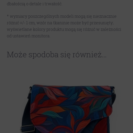
dbałością o detale i trwałość.
* wymiary poszczególnych modeli mogą się nieznacznie
różnić +/- 1 cm, wzór na tkaninie może być przesunięty;
wyświetlane kolory produktu mogą się różnić w zależności
od ustawień monitora.
Może spodoba się również…