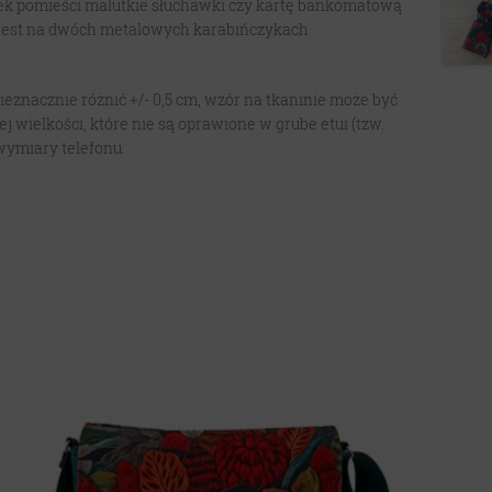
ek pomieści malutkie słuchawki czy kartę bankomatową
jest na dwóch metalowych karabińczykach
.
eznacznie różnić +/- 0,5 cm, wzór na tkaninie może być
j wielkości, które nie są oprawione w grube etui (tzw.
wymiary telefonu.