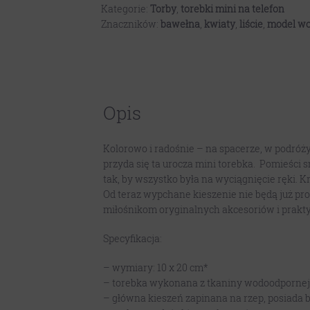
Kategorie:
Torby
,
torebki mini na telefon
Znaczników:
bawełna
,
kwiaty
,
liście
,
model w
Opis
Kolorowo i radośnie – na spacerze, w podróży 
przyda się ta urocza mini torebka. Pomieści 
tak, by wszystko była na wyciągnięcie ręki. 
Od teraz wypchane kieszenie nie będą już pr
miłośnikom oryginalnych akcesoriów i prakt
Specyfikacja:
– wymiary: 10 x 20 cm*
– torebka wykonana z tkaniny wodoodporne
– główna kieszeń zapinana na rzep, posiada