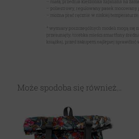
– mała, przednia kieszonka zapinana na zam
– poliestrowy, regulowany pasek mocowany 
– można prać ręcznie w niskiej temperaturze
* wymiary poszczególnych modeli mogą się ni
przesunięty; torebka mieści smartfony średnie
książka), przed zakupem najlepiej sprawdzić 
Może spodoba się również…