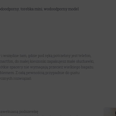
odoodporny
,
torebka mini
,
wodoodporny model
i wszędzie tam, gdzie pod ręką potrzebny jest telefon,
smartfon, do małej kieszonki zapakujesz małe słuchawki,
Krótkie spacery nie wymagają przecież wielkiego bagażu.
oblemem. Z całą pewnością przypadnie do gustu
ycznych rozwiązań.
j
 bawełnianą podszewkę