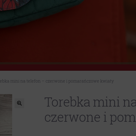
ebka mini na telefon – czerwone i pomarańczowe kwiaty
Torebka mini na
czerwone i pom