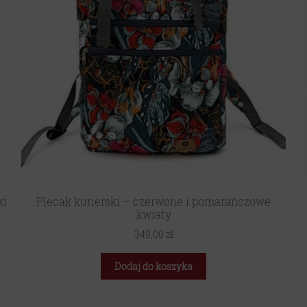
ki
Plecak kurierski – czerwone i pomarańczowe
kwiaty
349,00
zł
Dodaj do koszyka