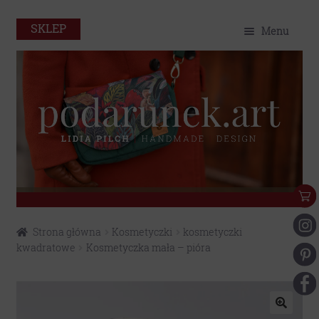
SKLEP
Menu
O mnie
Home
Sklep
Portfolio
Eko
Przejdź
Przejdź
Strona główna
Kosmetyczki
kosmetyczki
do
do
Kontakt
kwadratowe
Kosmetyczka mała – pióra
nawigacji
treści
Moje konto