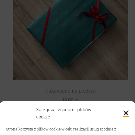
Pakowanie na prezent
19,00
zł
Zarządzaj zgodami plików
Dodaj do koszyka
cookie
Strona korzysta z plików cookie w celu realizacji usług zgodnie z
TRYB WAKACYJNY! W związku z wyjazdami oraz sezonem