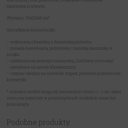
naszywką z cytatem.
Wymiary: 20x20x8 cm*
Specyfikacja kosmetyczki:
– wykonana z bawełny z domieszką poliestru
– posiada bawełnianą podszewkę i malutką kieszonkę w
środku
– ozdobiona na zewnątrz naszywką „God bless you today”
– zamykana na zamek błyskawiczny
– rozmiar idealny na niewielki wypad, pomieści podstawowe
kosmetyki
* wymiary modeli mogą się nieznacznie różnić +/- 1 cm, układ
wzoru na materiale w poszczególnych modelach może być
przesunięty
Podobne produkty