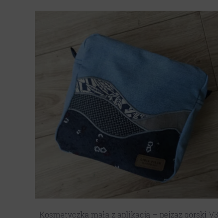
Kosmetyczka mała z aplikacją – pejzaż górski V