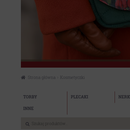
Strona główna
Kosmetyczki
Przejdź
Przejdź
do
do
TORBY
PLECAKI
NERK
nawigacji
treści
INNE
Szukaj:
Szukaj