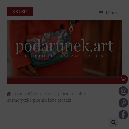
SKLEP
Menu
O mnie
Home
Sklep
Portfolio
Eko
Przejdź
Przejdź
Strona główna
Inne
piórniki
Mini
do
do
Kontakt
kosmetyczka/piórnik żółte ptaszki
nawigacji
treści
Moje konto