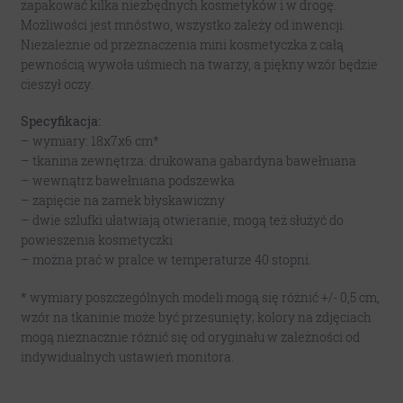
zapakować kilka niezbędnych kosmetyków i w drogę.
Możliwości jest mnóstwo, wszystko zależy od inwencji.
Niezależnie od przeznaczenia mini kosmetyczka z całą
pewnością wywoła uśmiech na twarzy, a piękny wzór będzie
cieszył oczy.
Specyfikacja:
– wymiary: 18x7x6 cm*
– tkanina zewnętrza: drukowana gabardyna bawełniana
– wewnątrz bawełniana podszewka
– zapięcie na zamek błyskawiczny
– dwie szlufki ułatwiają otwieranie, mogą też służyć do
powieszenia kosmetyczki
– można prać w pralce w temperaturze 40 stopni.
* wymiary poszczególnych modeli mogą się różnić +/- 0,5 cm,
wzór na tkaninie może być przesunięty; kolory na zdjęciach
mogą nieznacznie różnić się od oryginału w zależności od
indywidualnych ustawień monitora.