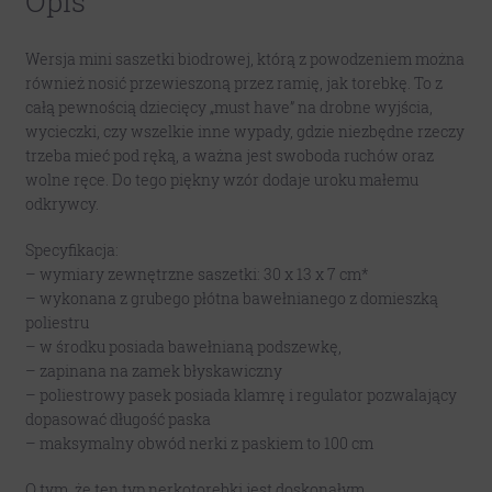
Opis
Wersja mini saszetki biodrowej, którą z powodzeniem można
również nosić przewieszoną przez ramię, jak torebkę. To z
całą pewnością dziecięcy „must have” na drobne wyjścia,
wycieczki, czy wszelkie inne wypady, gdzie niezbędne rzeczy
trzeba mieć pod ręką, a ważna jest swoboda ruchów oraz
wolne ręce. Do tego piękny wzór dodaje uroku małemu
odkrywcy.
Specyfikacja:
– wymiary zewnętrzne saszetki: 30 x 13 x 7 cm*
– wykonana z grubego płótna bawełnianego z domieszką
poliestru
– w środku posiada bawełnianą podszewkę,
– zapinana na zamek błyskawiczny
– poliestrowy pasek posiada klamrę i regulator pozwalający
dopasować długość paska
– maksymalny obwód nerki z paskiem to 100 cm
O tym, że ten typ nerkotorebki jest doskonałym