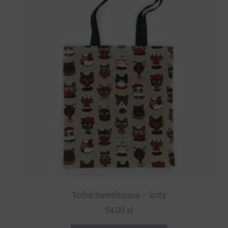
Torba bawełniana – koty
54,00
zł