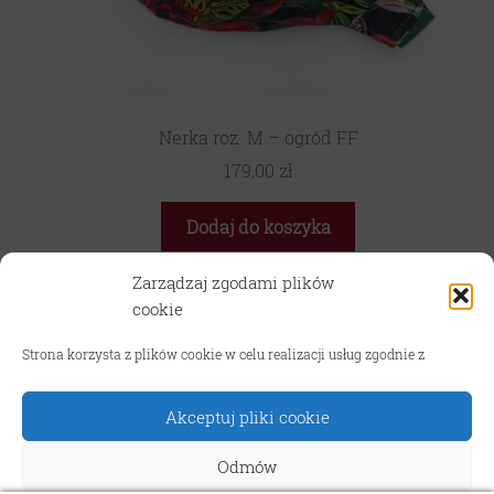
Nerka roz. M – ogród FF
179,00
zł
Dodaj do koszyka
Zarządzaj zgodami plików
cookie
Strona korzysta z plików cookie w celu realizacji usług zgodnie z
TRYB WAKACYJNY! W związku z wyjazdami oraz sezonem
1
2
3
4
5
urlopowym realizacja zamówień w sklepie internetowym jest
wysłużona nawet do 10 dni roboczych. Za utrudnienia
Akceptuj pliki cookie
przepraszamy!
Odrzuć
Odmów
© podarunek.art 2026