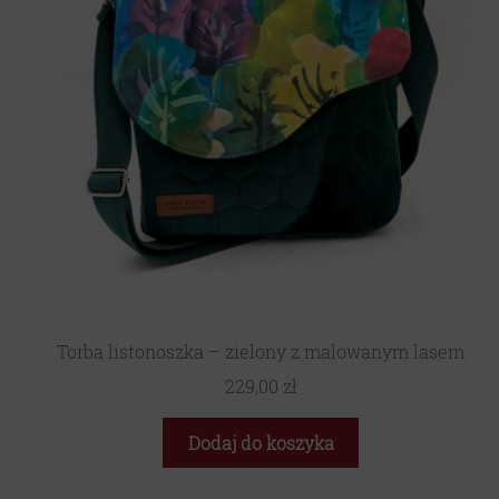
Torba listonoszka – zielony z malowanym lasem
229,00
zł
Dodaj do koszyka