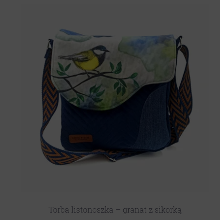
Torba listonoszka – granat z sikorką