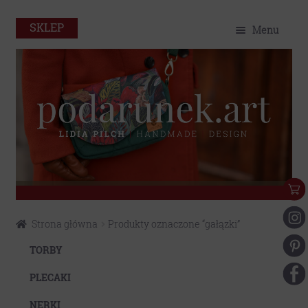
SKLEP
Menu
O mnie
Home
Sklep
Portfolio
Eko
Przejdź
Przejdź
Strona główna
Produkty oznaczone “gałązki”
do
do
Kontakt
nawigacji
treści
TORBY
Moje konto
PLECAKI
NERKI