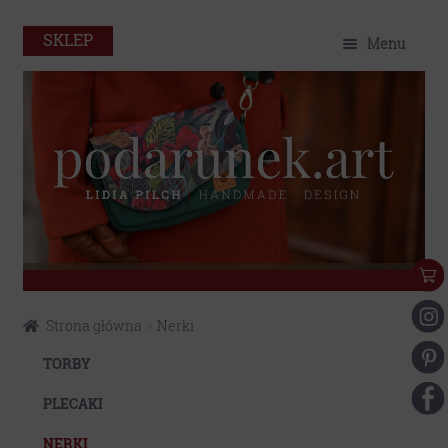
SKLEP
Menu
O mnie
Home
Sklep
Portfolio
Eko
Przejdź
Przejdź
Strona główna
Nerki
do
do
Kontakt
nawigacji
treści
TORBY
Moje konto
PLECAKI
NERKI