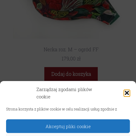
Nerka roz. M – ogród FF
179,00
zł
Dodaj do koszyka
Zarządzaj zgodami plików
cookie
Strona korzysta z plików cookie w celu realizacji usług zgodnie z
TRYB WAKACYJNY! W związku z wyjazdami oraz sezonem
1
2
3
4
5
urlopowym realizacja zamówień w sklepie internetowym jest
wysłużona nawet do 10 dni roboczych. Za utrudnienia
Akceptuj pliki cookie
przepraszamy!