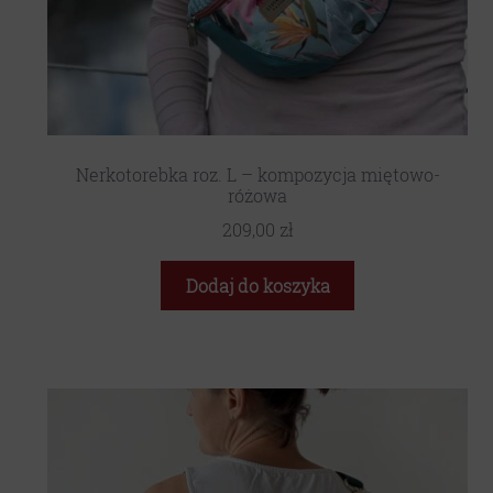
Nerkotorebka roz. L – kompozycja miętowo-
różowa
209,00
zł
Dodaj do koszyka