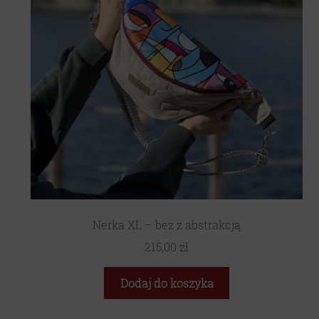
Nerka XL – beż z abstrakcją
215,00
zł
Dodaj do koszyka