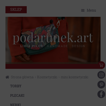
SKLEP
Menu
O mnie
Home
Sklep
Portfolio
Eko
Przejdź
Przejdź
Strona główna
Kosmetyczki
mini kosmetyczki
do
do
Kontakt
nawigacji
treści
TORBY
Moje konto
PLECAKI
NERKI