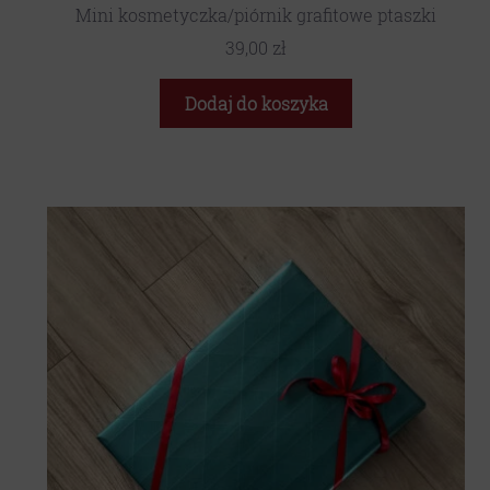
Mini kosmetyczka/piórnik grafitowe ptaszki
39,00
zł
Dodaj do koszyka