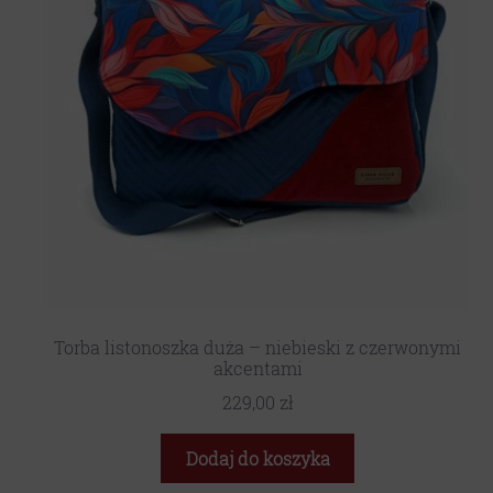
Torba listonoszka duża – niebieski z czerwonymi
akcentami
229,00
zł
Dodaj do koszyka