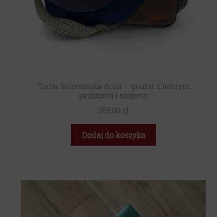
Torba listonoszka duża – granat z leśnym
pejzażem i szopem
265,00
zł
Dodaj do koszyka