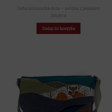
Torba listonoszka duża – zielona z pejzażem
265,00
zł
Dodaj do koszyka