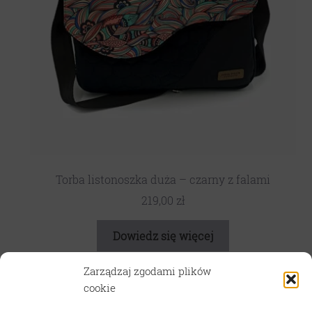
Torba listonoszka duża – czarny z falami
219,00
zł
Dowiedz się więcej
Zarządzaj zgodami plików
cookie