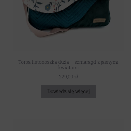
Torba listonoszka duża – szmaragd z jasnymi
kwiatami
229,00
zł
Dowiedz się więcej