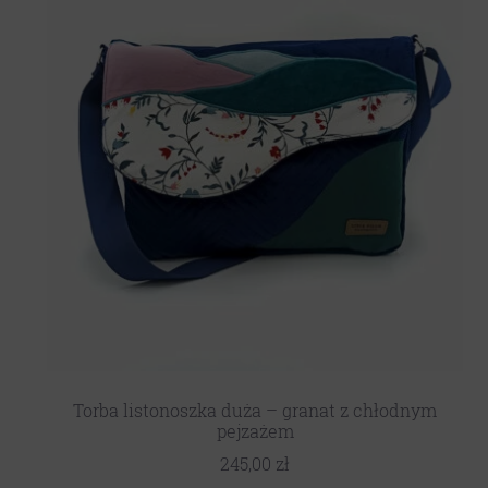
Torba listonoszka duża – granat z chłodnym
pejzażem
245,00
zł