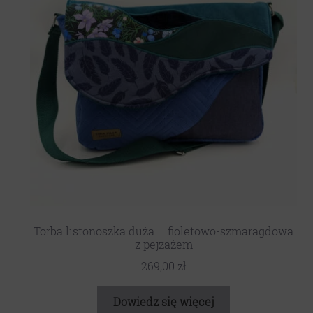
Torba listonoszka duża – fioletowo-szmaragdowa
z pejzażem
269,00
zł
Dowiedz się więcej