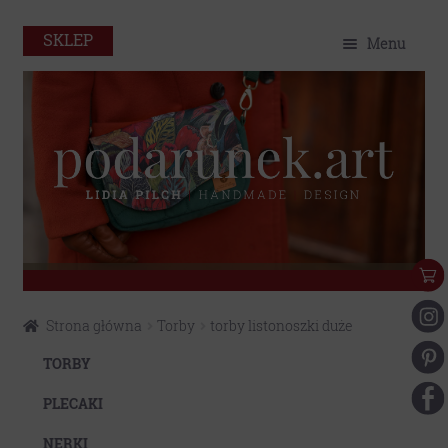
SKLEP
Menu
O mnie
Home
Sklep
Portfolio
Eko
Przejdź
Przejdź
Strona główna
Torby
torby listonoszki duże
do
do
Kontakt
nawigacji
treści
TORBY
Moje konto
PLECAKI
NERKI