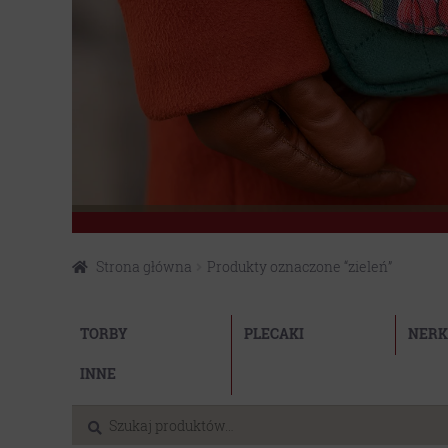
Strona główna
Produkty oznaczone “zieleń”
Przejdź
Przejdź
do
do
TORBY
PLECAKI
NERK
nawigacji
treści
INNE
Szukaj:
Szukaj