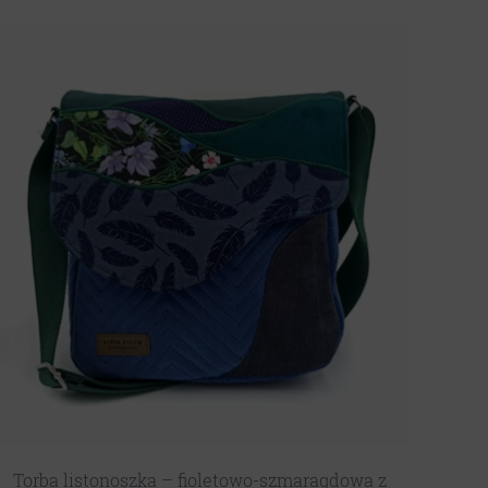
Torba listonoszka – fioletowo-szmaragdowa z