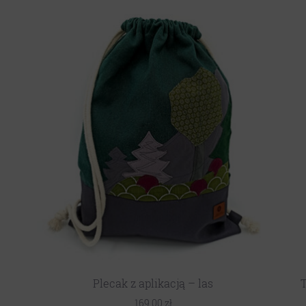
Plecak z aplikacją – las
T
169,00
zł