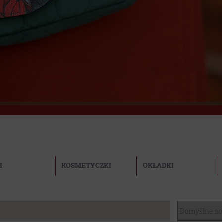
I
KOSMETYCZKI
OKŁADKI