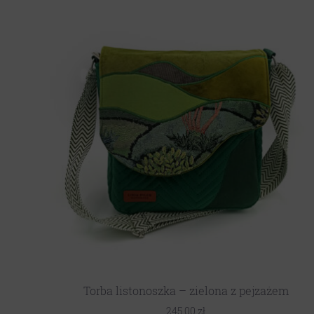
Torba listonoszka – zielona z pejzażem
245,00
zł