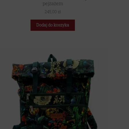
pejzażem
245,00
zł
Dodaj do koszyka