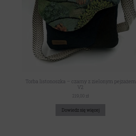
Torba listonoszka – czarny z zielonym pejzażem
V2
219,00
zł
Dowiedz się więcej