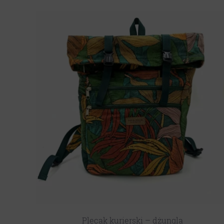
Plecak kurierski – dżungla