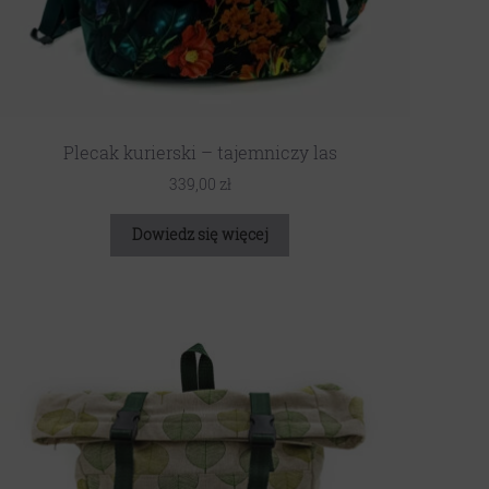
Plecak kurierski – tajemniczy las
339,00
zł
Dowiedz się więcej